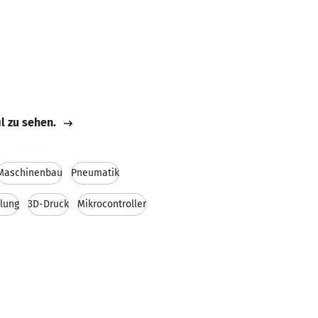
il zu sehen.
Maschinenbau
Pneumatik
lung
3D-Druck
Mikrocontroller