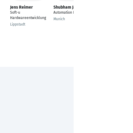
Jens Reimer
Shubham Jadhav
Sascha Nagel
Soft-u
Automation Engineer
---
Hardwareentwicklung
Munich
Messkirch
Lippstadt