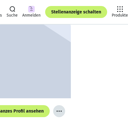
Stellenanzeige schalten
ts
Suche
Anmelden
Produkte
anzes Profil ansehen