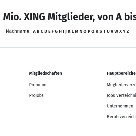
 Mio. XING Mitglieder, von A bi
Nachname:
A
B
C
D
E
F
G
H
I
J
K
L
M
N
O
P
Q
R
S
T
U
V
W
X
Y
Z
Mitgliedschaften
Hauptbereiche
Premium
Mitgliederverz
ProJobs
Jobs Verzeichn
Unternehmen
Berufsverzeich