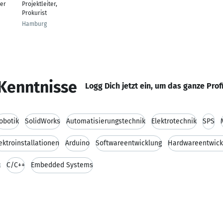
er
Projektleiter,
Prokurist
Hamburg
Kenntnisse
Logg Dich jetzt ein, um das ganze Prof
obotik
SolidWorks
Automatisierungstechnik
Elektrotechnik
SPS
ektroinstallationen
Arduino
Softwareentwicklung
Hardwareentwick
k
C/C++
Embedded Systems