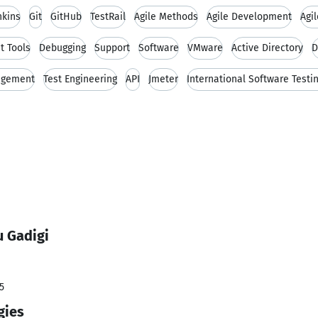
nkins
Git
GitHub
TestRail
Agile Methods
Agile Development
Agi
 Tools
Debugging
Support
Software
VMware
Active Directory
D
agement
Test Engineering
API
Jmeter
International Software Testi
u Gadigi
5
gies