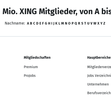
 Mio. XING Mitglieder, von A bi
Nachname:
A
B
C
D
E
F
G
H
I
J
K
L
M
N
O
P
Q
R
S
T
U
V
W
X
Y
Z
Mitgliedschaften
Hauptbereiche
Premium
Mitgliederverz
ProJobs
Jobs Verzeichn
Unternehmen
Berufsverzeich