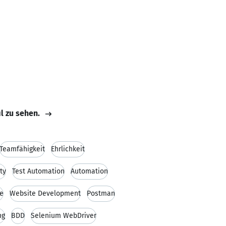
il zu sehen.
Teamfähigkeit
Ehrlichkeit
ity
Test Automation
Automation
e
Website Development
Postman
ng
BDD
Selenium WebDriver