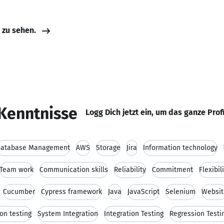
e zu sehen.
Kenntnisse
Logg Dich jetzt ein, um das ganze Prof
atabase Management
AWS
Storage
Jira
Information technology
Team work
Communication skills
Reliability
Commitment
Flexibil
Cucumber
Cypress framework
Java
JavaScript
Selenium
Websit
on testing
System Integration
Integration Testing
Regression Testi