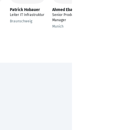
Patrick Hobauer
Ahmed Ebada
Dmytro Klochko
Leiter IT Infrastruktur
Senior Product
---
Manager
Braunschweig
Tirana
Munich