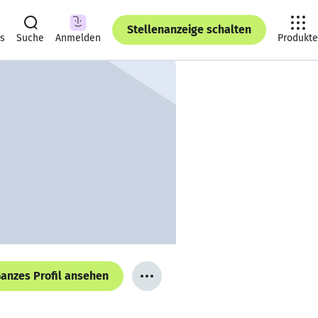
Stellenanzeige schalten
ts
Suche
Anmelden
Produkte
anzes Profil ansehen