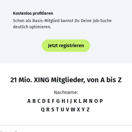
Kostenlos profitieren
Schon als Basis-Mitglied kannst Du Deine Job-Suche
deutlich optimieren.
Jetzt registrieren
21 Mio. XING Mitglieder, von A bis Z
Nachname:
A
B
C
D
E
F
G
H
I
J
K
L
M
N
O
P
Q
R
S
T
U
V
W
X
Y
Z