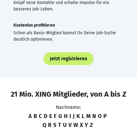
Knüpf neue Kontakte und erhalte Impulse für ein
besseres Job-Leben.
Kostenlos profitieren
Schon als Basis-Mitglied kannst Du Deine Job-Suche
deutlich optimieren.
Jetzt registrieren
21 Mio. XING Mitglieder, von A bis Z
Nachname:
A
B
C
D
E
F
G
H
I
J
K
L
M
N
O
P
Q
R
S
T
U
V
W
X
Y
Z