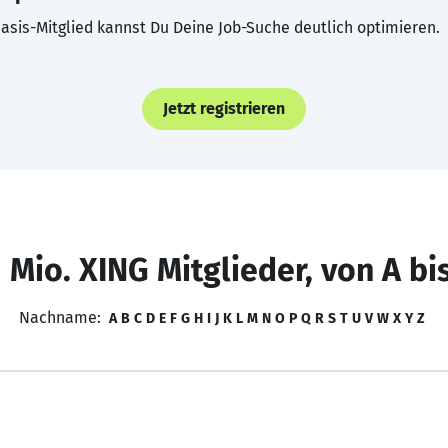
asis-Mitglied kannst Du Deine Job-Suche deutlich optimieren.
Jetzt registrieren
 Mio. XING Mitglieder, von A bi
Nachname:
A
B
C
D
E
F
G
H
I
J
K
L
M
N
O
P
Q
R
S
T
U
V
W
X
Y
Z