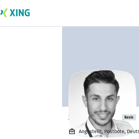
Somar Alblat
Basis
Angestellt, Postbote, Deu