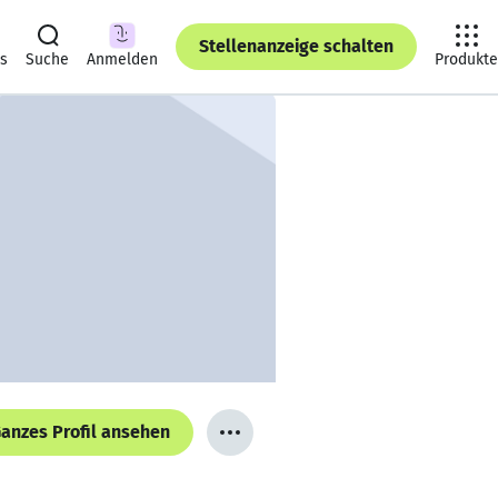
Stellenanzeige schalten
ts
Suche
Anmelden
Produkte
anzes Profil ansehen