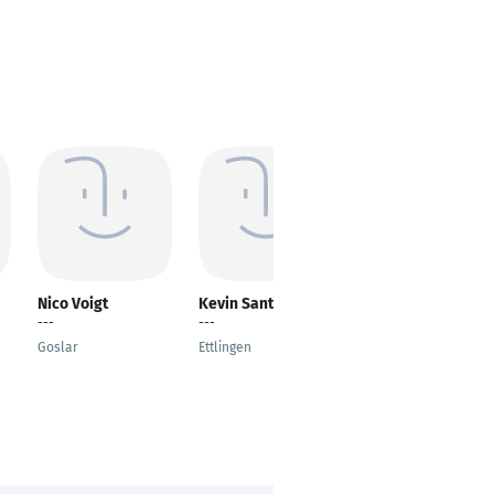
Nico Voigt
Kevin Santoro
Hakan Karaca
---
---
Cyber Security
Engineer
Goslar
Ettlingen
Frankfurt am Main