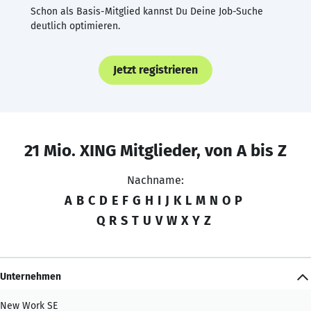
Schon als Basis-Mitglied kannst Du Deine Job-Suche
deutlich optimieren.
Jetzt registrieren
21 Mio. XING Mitglieder, von A bis Z
Nachname:
A
B
C
D
E
F
G
H
I
J
K
L
M
N
O
P
Q
R
S
T
U
V
W
X
Y
Z
Unternehmen
New Work SE