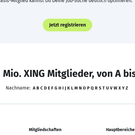
asis-Mitglied kannst Du Deine Job-Suche deutlich optimieren.
Jetzt registrieren
 Mio. XING Mitglieder, von A bi
Nachname:
A
B
C
D
E
F
G
H
I
J
K
L
M
N
O
P
Q
R
S
T
U
V
W
X
Y
Z
Mitgliedschaften
Hauptbereiche