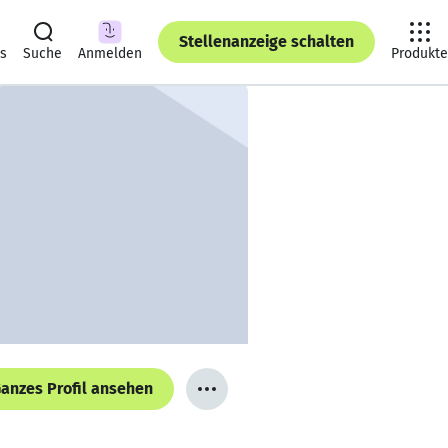
Stellenanzeige schalten
ts
Suche
Anmelden
Produkte
anzes Profil ansehen