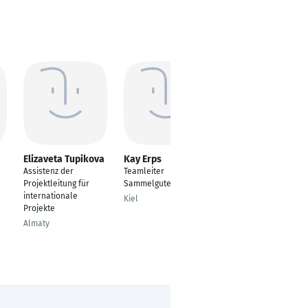
Elizaveta Tupikova
Kay Erps
Michél Dittmar
Assistenz der
Teamleiter
IT Application
Projektleitung für
Sammelguteingang
Manager
internationale
Kiel
Leipzig
Projekte
Almaty