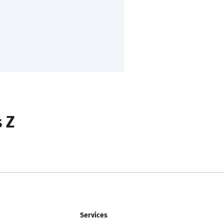
s Z
Services