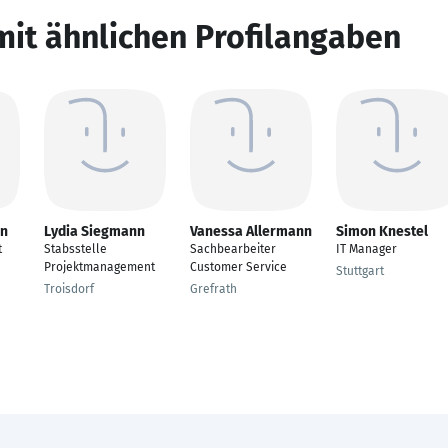
mit ähnlichen Profilangaben
nn
Lydia Siegmann
Vanessa Allermann
Simon Knestel
t
Stabsstelle
Sachbearbeiter
IT Manager
Projektmanagement
Customer Service
Stuttgart
Troisdorf
Grefrath