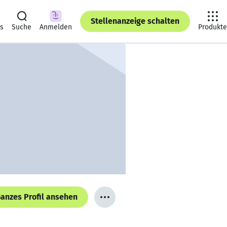
Stellenanzeige schalten
ts
Suche
Anmelden
Produkte
anzes Profil ansehen