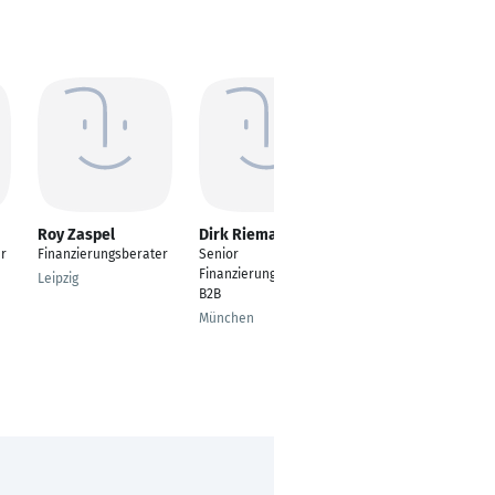
Roy Zaspel
Dirk Riemann
Caroline Tuchardt
er
Finanzierungsberater
Senior
Senior
Finanzierungsberater
Finanzierungsberateri
Leipzig
B2B
n
München
Schleswig