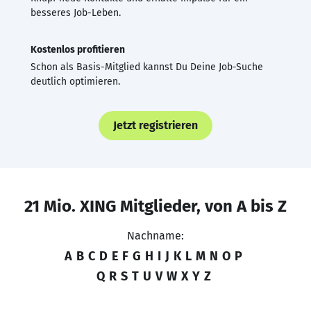
besseres Job-Leben.
Kostenlos profitieren
Schon als Basis-Mitglied kannst Du Deine Job-Suche
deutlich optimieren.
Jetzt registrieren
21 Mio. XING Mitglieder, von A bis Z
Nachname:
A
B
C
D
E
F
G
H
I
J
K
L
M
N
O
P
Q
R
S
T
U
V
W
X
Y
Z