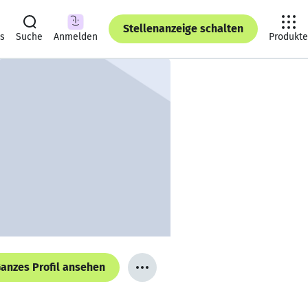
Stellenanzeige schalten
ts
Suche
Anmelden
Produkte
anzes Profil ansehen