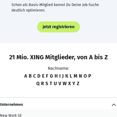
Schon als Basis-Mitglied kannst Du Deine Job-Suche
deutlich optimieren.
Jetzt registrieren
21 Mio. XING Mitglieder, von A bis Z
Nachname:
A
B
C
D
E
F
G
H
I
J
K
L
M
N
O
P
Q
R
S
T
U
V
W
X
Y
Z
Unternehmen
New Work SE