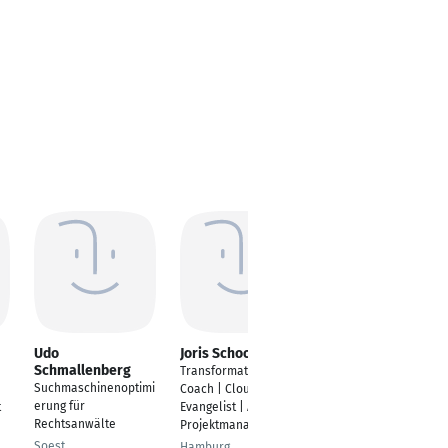
Udo
Joris Schoor
Kerstin Heuer
Schmallenberg
Transformations
Gründerin und
Suchmaschinenoptimi
Coach | Cloud
Geschäftsführerin
erung für
t
Evangelist | Agiler
Hamburg
Rechtsanwälte
Projektmanager
Soest
Hamburg