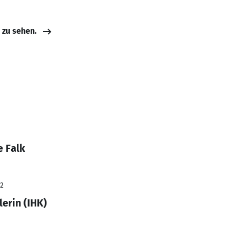
e zu sehen.
e Falk
22
erin (IHK)