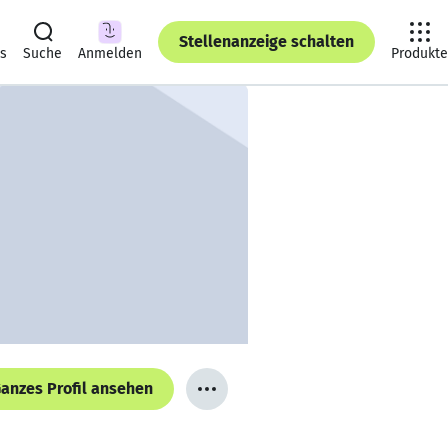
Stellenanzeige schalten
ts
Suche
Anmelden
Produkte
anzes Profil ansehen