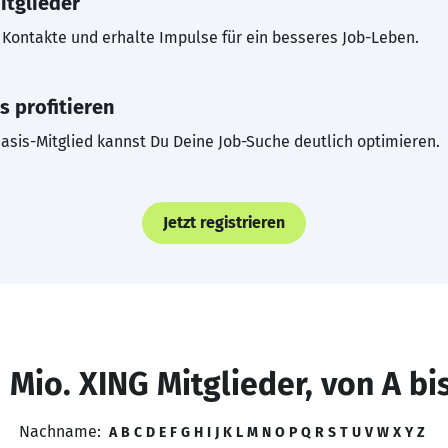
itglieder
Kontakte und erhalte Impulse für ein besseres Job-Leben.
s profitieren
asis-Mitglied kannst Du Deine Job-Suche deutlich optimieren.
Jetzt registrieren
 Mio. XING Mitglieder, von A bi
Nachname:
A
B
C
D
E
F
G
H
I
J
K
L
M
N
O
P
Q
R
S
T
U
V
W
X
Y
Z