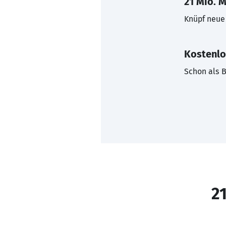
21 Mio. M
Knüpf neue 
Kostenlo
Schon als B
21