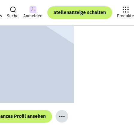
Stellenanzeige schalten
ts
Suche
Anmelden
Produkte
anzes Profil ansehen