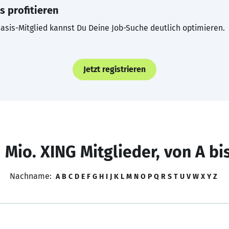
s profitieren
asis-Mitglied kannst Du Deine Job-Suche deutlich optimieren.
Jetzt registrieren
 Mio. XING Mitglieder, von A bi
Nachname:
A
B
C
D
E
F
G
H
I
J
K
L
M
N
O
P
Q
R
S
T
U
V
W
X
Y
Z