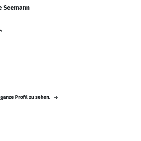
ie Seemann
24
 ganze Profil zu sehen.