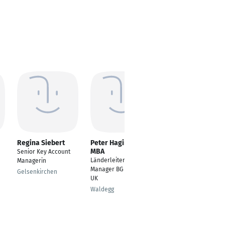
Regina Siebert
Peter Haginger
Gerd Fabricius
MBA
Senior Key Account
Geschäftsführer
Länderleiter/Area
Managerin
Kassel
Manager BG CZ RO TR
Gelsenkirchen
UK
Waldegg