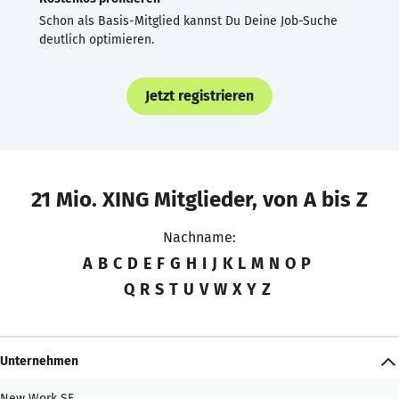
Schon als Basis-Mitglied kannst Du Deine Job-Suche
deutlich optimieren.
Jetzt registrieren
21 Mio. XING Mitglieder, von A bis Z
Nachname:
A
B
C
D
E
F
G
H
I
J
K
L
M
N
O
P
Q
R
S
T
U
V
W
X
Y
Z
Unternehmen
New Work SE