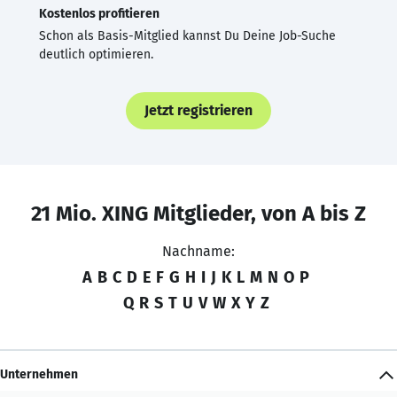
Kostenlos profitieren
Schon als Basis-Mitglied kannst Du Deine Job-Suche
deutlich optimieren.
Jetzt registrieren
21 Mio. XING Mitglieder, von A bis Z
Nachname:
A
B
C
D
E
F
G
H
I
J
K
L
M
N
O
P
Q
R
S
T
U
V
W
X
Y
Z
Unternehmen