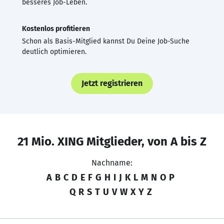
besseres Job-Leben.
Kostenlos profitieren
Schon als Basis-Mitglied kannst Du Deine Job-Suche
deutlich optimieren.
Jetzt registrieren
21 Mio. XING Mitglieder, von A bis Z
Nachname:
A
B
C
D
E
F
G
H
I
J
K
L
M
N
O
P
Q
R
S
T
U
V
W
X
Y
Z