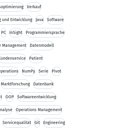
soptimierung
Verkauf
g und Entwicklung
Java
Software
PC
InSight
Programmiersprache
ry Management
Datenmodell
Kundenservice
Patient
Operations
NumPy
Serie
Pivot
Marktforschung
Datenbank
st
OOP
Softwareentwicklung
nalyse
Operations Management
Servicequalität
Git
Engineering