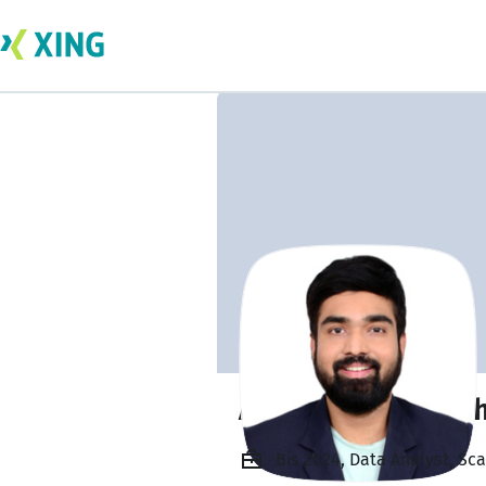
Akshay Ganesh Bh
Bis 2024, Data Analyst, Sca