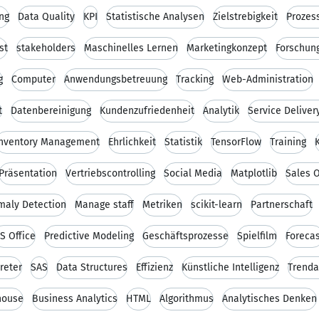
ng
Data Quality
KPI
Statistische Analysen
Zielstrebigkeit
Prozes
st
stakeholders
Maschinelles Lernen
Marketingkonzept
Forschun
g
Computer
Anwendungsbetreuung
Tracking
Web-Administration
t
Datenbereinigung
Kundenzufriedenheit
Analytik
Service Delive
Inventory Management
Ehrlichkeit
Statistik
TensorFlow
Training
Präsentation
Vertriebscontrolling
Social Media
Matplotlib
Sales 
maly Detection
Manage staff
Metriken
scikit-learn
Partnerschaft
S Office
Predictive Modeling
Geschäftsprozesse
Spielfilm
Foreca
reter
SAS
Data Structures
Effizienz
Künstliche Intelligenz
Trenda
house
Business Analytics
HTML
Algorithmus
Analytisches Denken