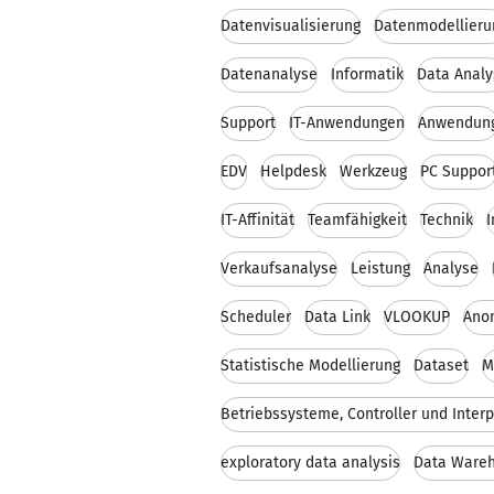
Datenvisualisierung
Datenmodellieru
Datenanalyse
Informatik
Data Analy
Support
IT-Anwendungen
Anwendun
EDV
Helpdesk
Werkzeug
PC Suppor
IT-Affinität
Teamfähigkeit
Technik
Verkaufsanalyse
Leistung
Analyse
Scheduler
Data Link
VLOOKUP
Ano
Statistische Modellierung
Dataset
M
Betriebssysteme, Controller und Interp
exploratory data analysis
Data Ware