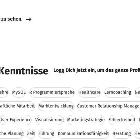
e zu sehen.
Kenntnisse
Logg Dich jetzt ein, um das ganze Prof
lehre
MySQL
R Programmiersprache
Healthcare
Lerncoaching
Ne
ftliche Mitarbeit
Marktentwicklung
Customer Relationship Manag
User Experience
Visualisierung
Marketingstrategie
Fehlerfreiheit
sche Planung
Zeit
Führung
Kommunikationsfähigkeit
Beratung
Fi