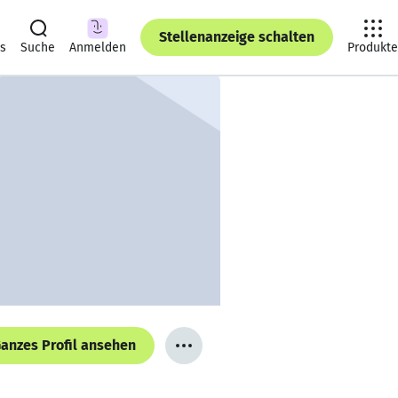
Stellenanzeige schalten
ts
Suche
Anmelden
Produkte
anzes Profil ansehen