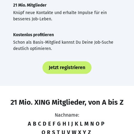
21 Mio. Mitglieder
Knüpf neue Kontakte und erhalte Impulse für ein
besseres Job-Leben.
Kostenlos profitieren
Schon als Basis-Mitglied kannst Du Deine Job-Suche
deutlich optimieren.
Jetzt registrieren
21 Mio. XING Mitglieder, von A bis Z
Nachname:
A
B
C
D
E
F
G
H
I
J
K
L
M
N
O
P
Q
R
S
T
U
V
W
X
Y
Z