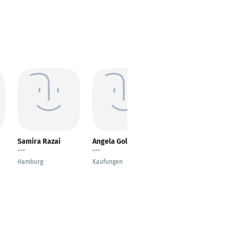
Samira Razai
Angela Goldshten
Juan M. Buzón
---
---
Technician, Scientific
Research (project
Hamburg
Kaufungen
contract)
Biel-Bienne