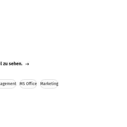
il zu sehen.
nagement
MS Office
Marketing