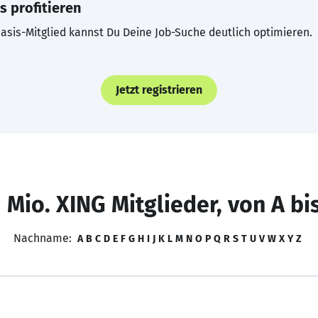
s profitieren
asis-Mitglied kannst Du Deine Job-Suche deutlich optimieren.
Jetzt registrieren
 Mio. XING Mitglieder, von A bi
Nachname:
A
B
C
D
E
F
G
H
I
J
K
L
M
N
O
P
Q
R
S
T
U
V
W
X
Y
Z