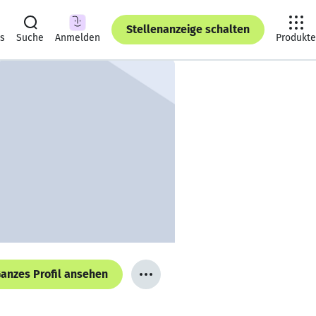
Stellenanzeige schalten
ts
Suche
Anmelden
Produkte
anzes Profil ansehen