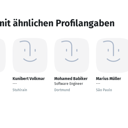
mit ähnlichen Profilangaben
Kunibert Volkmar
Mohamed Babiker
Marius Müller
---
Software Engineer
---
Stuhlrain
Dortmund
São Paulo