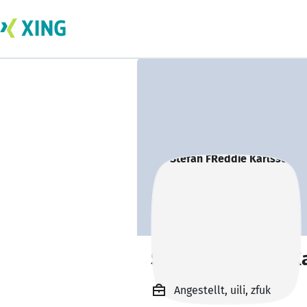
Stefan FReddie K
Angestellt, uili, zfuk