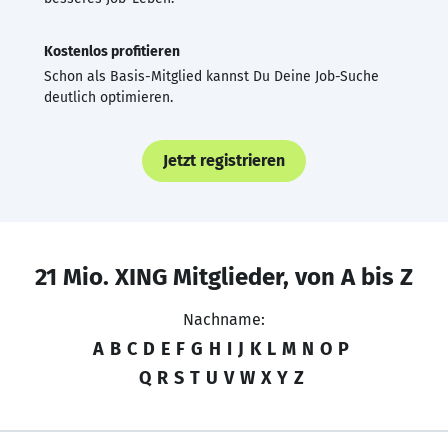
Kostenlos profitieren
Schon als Basis-Mitglied kannst Du Deine Job-Suche
deutlich optimieren.
Jetzt registrieren
21 Mio. XING Mitglieder, von A bis Z
Nachname:
A
B
C
D
E
F
G
H
I
J
K
L
M
N
O
P
Q
R
S
T
U
V
W
X
Y
Z