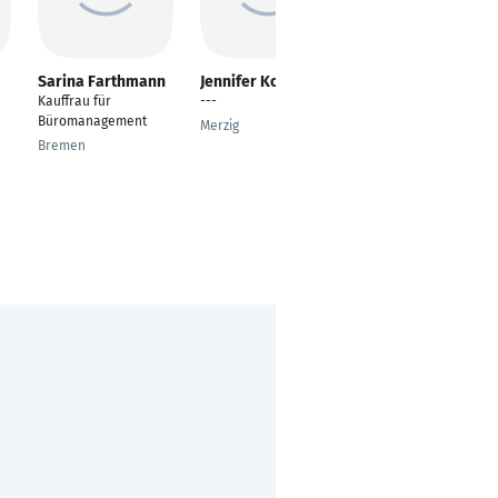
Sarina Farthmann
Jennifer Korn
Louise Bitschnat
Kauffrau für
---
Sachbearbeiterin
Büromanagement
Bankenwesen
Merzig
Bremen
Erfurt