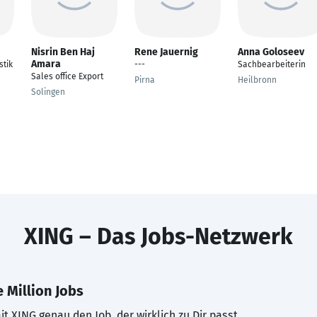
Nisrin Ben Haj
Rene Jauernig
Anna Goloseev
Amara
stik
---
Sachbearbeiterin
Sales office Export
Pirna
Heilbronn
Solingen
XING – Das Jobs-Netzwerk
 Million Jobs
t XING genau den Job, der wirklich zu Dir passt.