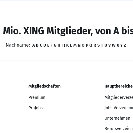
 Mio. XING Mitglieder, von A bi
Nachname:
A
B
C
D
E
F
G
H
I
J
K
L
M
N
O
P
Q
R
S
T
U
V
W
X
Y
Z
Mitgliedschaften
Hauptbereiche
Premium
Mitgliederverz
ProJobs
Jobs Verzeichn
Unternehmen
Berufsverzeich