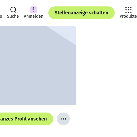
Stellenanzeige schalten
ts
Suche
Anmelden
Produkte
anzes Profil ansehen