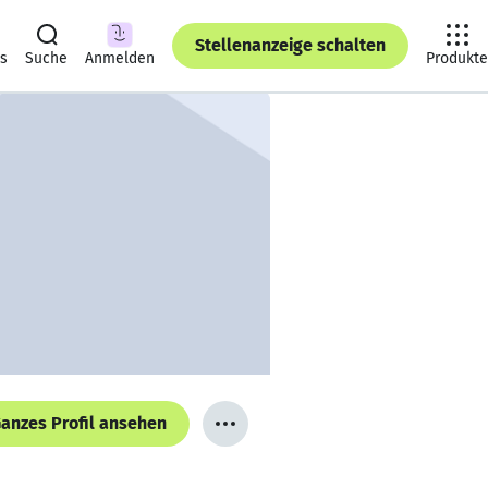
Stellenanzeige schalten
ts
Suche
Anmelden
Produkte
anzes Profil ansehen