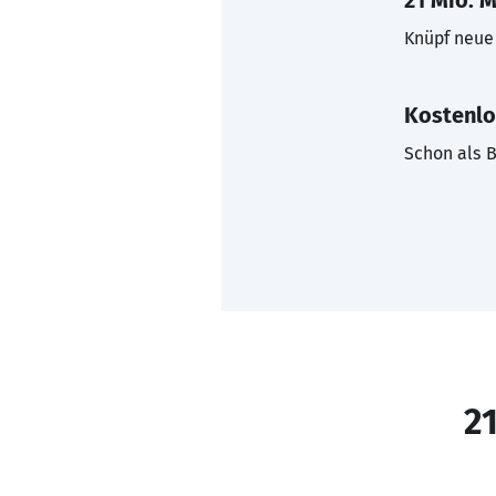
21 Mio. M
Knüpf neue 
Kostenlo
Schon als B
21