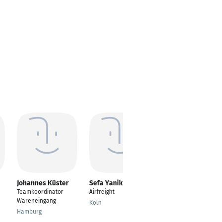
Johannes Küster
Sefa Yanik
Arkadiusz Krystian
Malek
Teamkoordinator
Airfreight
Sachbearbeiter im
Wareneingang
Köln
Sammelgut Ausgang
Hamburg
Bad Salzuflen