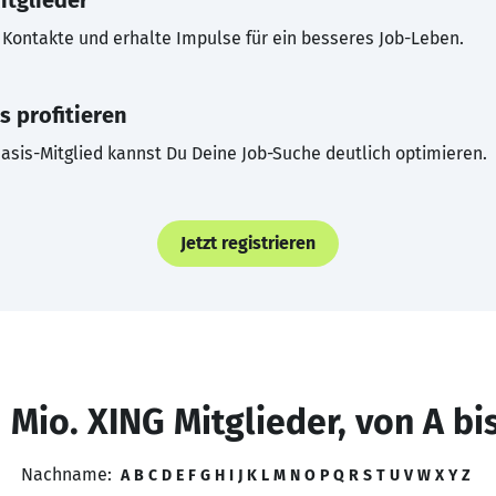
itglieder
Kontakte und erhalte Impulse für ein besseres Job-Leben.
s profitieren
asis-Mitglied kannst Du Deine Job-Suche deutlich optimieren.
Jetzt registrieren
 Mio. XING Mitglieder, von A bi
Nachname:
A
B
C
D
E
F
G
H
I
J
K
L
M
N
O
P
Q
R
S
T
U
V
W
X
Y
Z