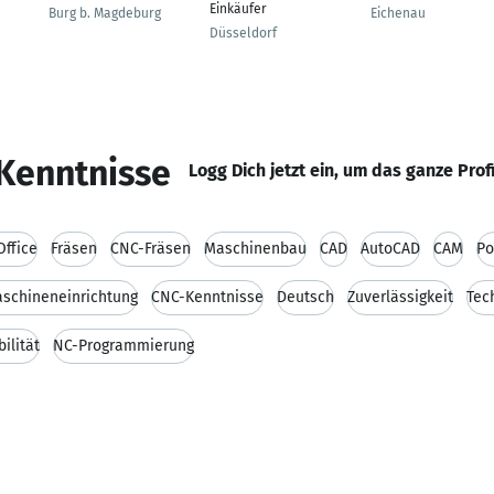
Einkäufer
Burg b. Magdeburg
Eichenau
Düsseldorf
Kenntnisse
Logg Dich jetzt ein, um das ganze Prof
Office
Fräsen
CNC-Fräsen
Maschinenbau
CAD
AutoCAD
CAM
Po
schineneinrichtung
CNC-Kenntnisse
Deutsch
Zuverlässigkeit
Tec
bilität
NC-Programmierung