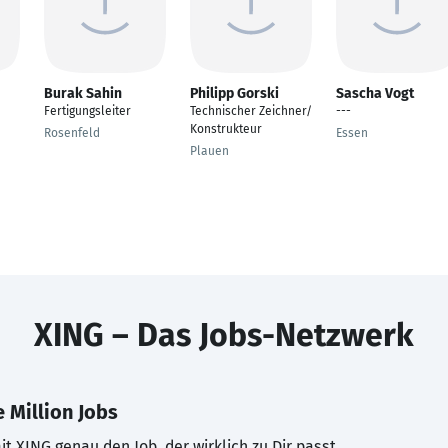
Burak Sahin
Philipp Gorski
Sascha Vogt
Fertigungsleiter
Technischer Zeichner/
---
Konstrukteur
Rosenfeld
Essen
Plauen
XING – Das Jobs-Netzwerk
 Million Jobs
t XING genau den Job, der wirklich zu Dir passt.