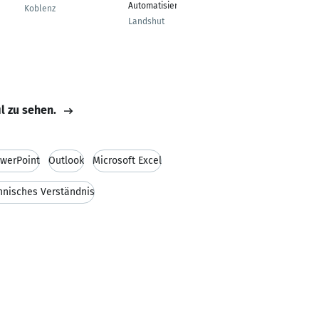
Automatisierung
Koblenz
Landshut
il zu sehen.
werPoint
Outlook
Microsoft Excel
hnisches Verständnis