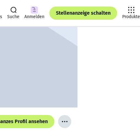
Stellenanzeige schalten
ts
Suche
Anmelden
Produkte
anzes Profil ansehen