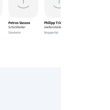
Petros Vassos
Philipp Trinkaus
Thomas Gooss
Schichtleiter
Gießereileiter
After Sales Engineer
Sinsheim
Wuppertal
Stuttgart