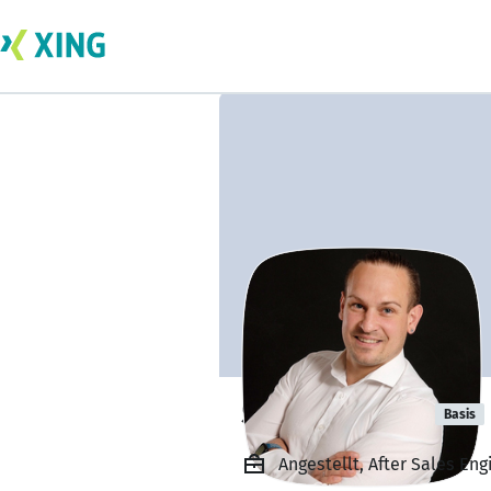
Stefan Härtel
Basis
Angestellt, After Sales En