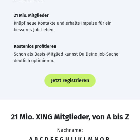
21 Mio. Mitglieder
Knüpf neue Kontakte und erhalte Impulse für ein
besseres Job-Leben.
Kostenlos profitieren
Schon als Basis-Mitglied kannst Du Deine Job-Suche
deutlich optimieren.
Jetzt registrieren
21 Mio. XING Mitglieder, von A bis Z
Nachname:
A
B
C
D
E
F
G
H
I
J
K
L
M
N
O
P