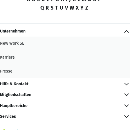
Q
R
S
T
U
V
W
X
Y
Z
Unternehmen
New Work SE
Karriere
Presse
Hilfe & Kontakt
Mitgliedschaften
Hauptbereiche
Services