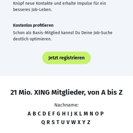
Knüpf neue Kontakte und erhalte Impulse für ein
besseres Job-Leben.
Kostenlos profitieren
Schon als Basis-Mitglied kannst Du Deine Job-Suche
deutlich optimieren.
Jetzt registrieren
21 Mio. XING Mitglieder, von A bis Z
Nachname:
A
B
C
D
E
F
G
H
I
J
K
L
M
N
O
P
Q
R
S
T
U
V
W
X
Y
Z