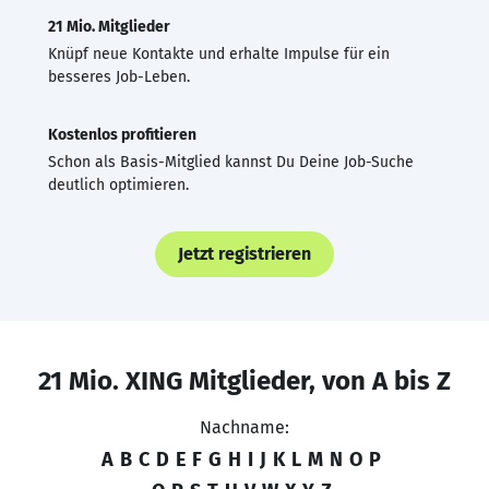
21 Mio. Mitglieder
Knüpf neue Kontakte und erhalte Impulse für ein
besseres Job-Leben.
Kostenlos profitieren
Schon als Basis-Mitglied kannst Du Deine Job-Suche
deutlich optimieren.
Jetzt registrieren
21 Mio. XING Mitglieder, von A bis Z
Nachname:
A
B
C
D
E
F
G
H
I
J
K
L
M
N
O
P