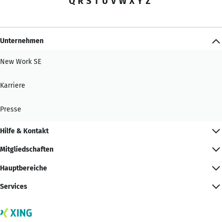
Q
R
S
T
U
V
W
X
Y
Z
Unternehmen
New Work SE
Karriere
Presse
Hilfe & Kontakt
Mitgliedschaften
Hauptbereiche
Services