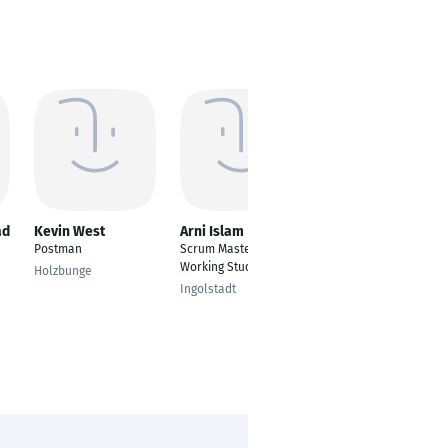
ad
Kevin West
Arni Islam
Alexandra Ciobanu
Postman
Scrum Master-
---
Working Student
Holzbunge
Frankfurt am Main
Ingolstadt