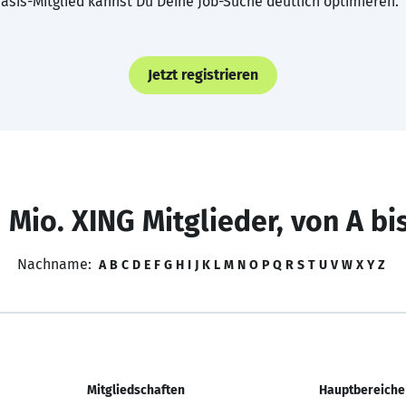
asis-Mitglied kannst Du Deine Job-Suche deutlich optimieren.
Jetzt registrieren
 Mio. XING Mitglieder, von A bi
Nachname:
A
B
C
D
E
F
G
H
I
J
K
L
M
N
O
P
Q
R
S
T
U
V
W
X
Y
Z
Mitgliedschaften
Hauptbereiche