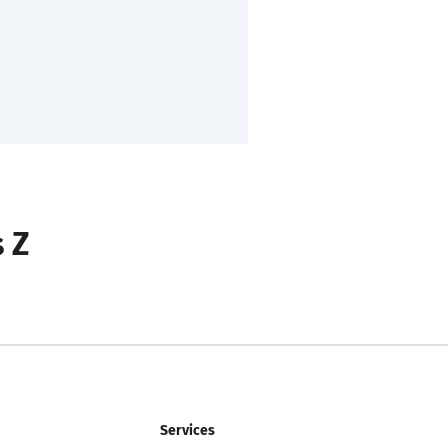
s Z
Services