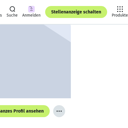
Stellenanzeige schalten
ts
Suche
Anmelden
Produkte
anzes Profil ansehen