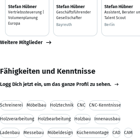
Stefan Hübner
Stefan Hübner
Stefan Hübner
Vertriebssteuerung |
Geschäftsführender
Assistent, Berater u
Volumenplanung
Gesellschafter
Talent Scout
Europa
Bayreuth
Berlin
Weitere Mitglieder
Fähigkeiten und Kenntnisse
Logg Dich jetzt ein, um das ganze Profil zu sehen.
Schreinerei
Möbelbau
Holztechnik
CNC
CNC-Kenntnisse
Holzverarbeitung
Holzbearbeitung
Holzbau
Innenausbau
Ladenbau
Messebau
Möbeldesign
Küchenmontage
CAD
CAM