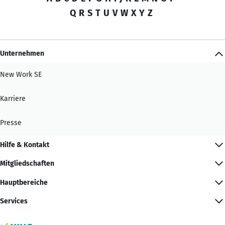
Q
R
S
T
U
V
W
X
Y
Z
Unternehmen
New Work SE
Karriere
Presse
Hilfe & Kontakt
Mitgliedschaften
Hauptbereiche
Services