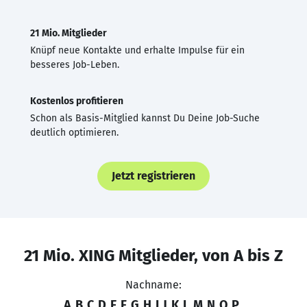
21 Mio. Mitglieder
Knüpf neue Kontakte und erhalte Impulse für ein
besseres Job-Leben.
Kostenlos profitieren
Schon als Basis-Mitglied kannst Du Deine Job-Suche
deutlich optimieren.
Jetzt registrieren
21 Mio. XING Mitglieder, von A bis Z
Nachname:
A
B
C
D
E
F
G
H
I
J
K
L
M
N
O
P