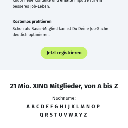
Knüpf neue Kontakte und erhalte Impulse für ein
besseres Job-Leben.
Kostenlos profitieren
Schon als Basis-Mitglied kannst Du Deine Job-Suche
deutlich optimieren.
Jetzt registrieren
21 Mio. XING Mitglieder, von A bis Z
Nachname:
A
B
C
D
E
F
G
H
I
J
K
L
M
N
O
P
Q
R
S
T
U
V
W
X
Y
Z