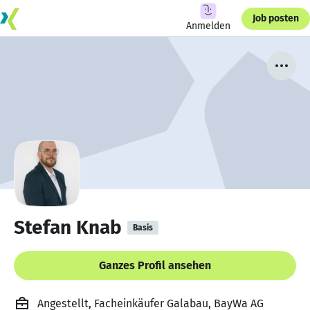
Job posten
Anmelden
Stefan Knab
Basis
Ganzes Profil ansehen
Angestellt, Facheinkäufer Galabau, BayWa AG