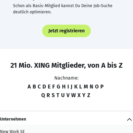
Schon als Basis-Mitglied kannst Du Deine Job-Suche
deutlich optimieren.
Jetzt registrieren
21 Mio. XING Mitglieder, von A bis Z
Nachname:
A
B
C
D
E
F
G
H
I
J
K
L
M
N
O
P
Q
R
S
T
U
V
W
X
Y
Z
Unternehmen
New Work SE