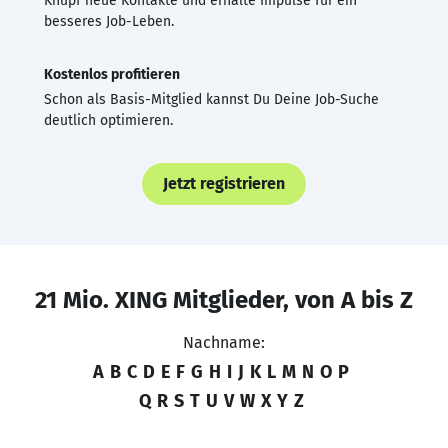
Knüpf neue Kontakte und erhalte Impulse für ein
besseres Job-Leben.
Kostenlos profitieren
Schon als Basis-Mitglied kannst Du Deine Job-Suche
deutlich optimieren.
Jetzt registrieren
21 Mio. XING Mitglieder, von A bis Z
Nachname:
A
B
C
D
E
F
G
H
I
J
K
L
M
N
O
P
Q
R
S
T
U
V
W
X
Y
Z