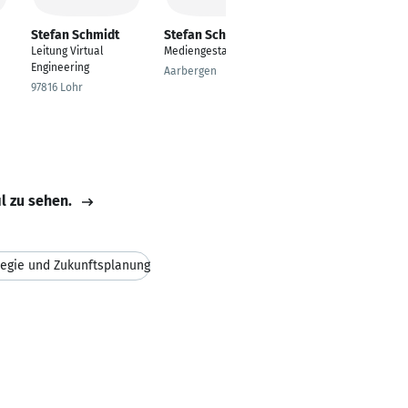
Stefan Schmidt
Stefan Schmidt
Stefan Schmidt
Leitung Virtual
Mediengestalter
Head of Regional
Engineering
Project Management
Aarbergen
97816 Lohr
Abu Dhabi
il zu sehen.
tegie und Zukunftsplanung