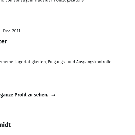
ie von sonstigem Hausrat in Umzugskatons
- Dez. 2011
ter
gemeine Lagertätigkeiten, Eingangs- und Ausgangskontrolle
 ganze Profil zu sehen.
midt