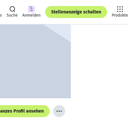
Stellenanzeige schalten
ts
Suche
Anmelden
Produkte
anzes Profil ansehen