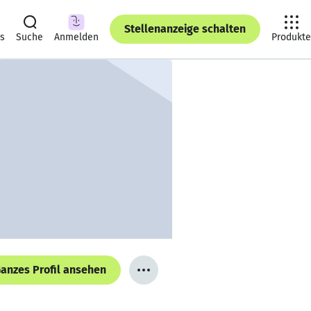
Stellenanzeige schalten
ts
Suche
Anmelden
Produkte
anzes Profil ansehen