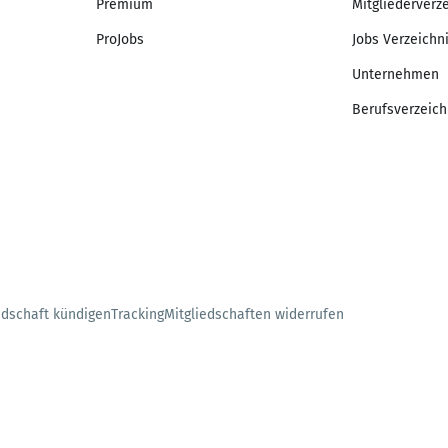
Premium
Mitgliederverz
ProJobs
Jobs Verzeichn
Unternehmen
Berufsverzeich
edschaft kündigen
Tracking
Mitgliedschaften widerrufen