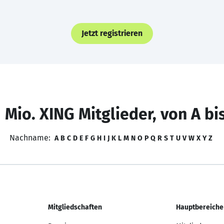
Jetzt registrieren
 Mio. XING Mitglieder, von A bi
Nachname:
A
B
C
D
E
F
G
H
I
J
K
L
M
N
O
P
Q
R
S
T
U
V
W
X
Y
Z
Mitgliedschaften
Hauptbereiche