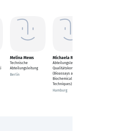
Melina Mews
Michaela Ritter
Petra Kuhnke
Technische
Abteilungsleitung
Abteilungsleiterin
i
Abteilungsleitung
Qualitätskontrolle
Parfümerie - Filiale
(Bioassays and
München / Bahnhof
Berlin
Biochemical
München
Techniques)
Hamburg