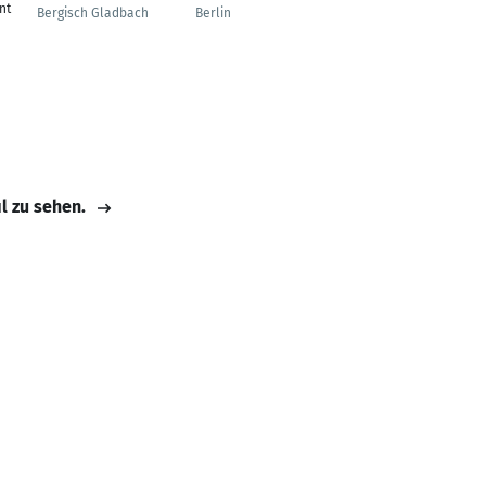
nt
Bereich
Bergisch Gladbach
Berlin
GSM/Dienste/Neue
Medien
Berlin
il zu sehen.