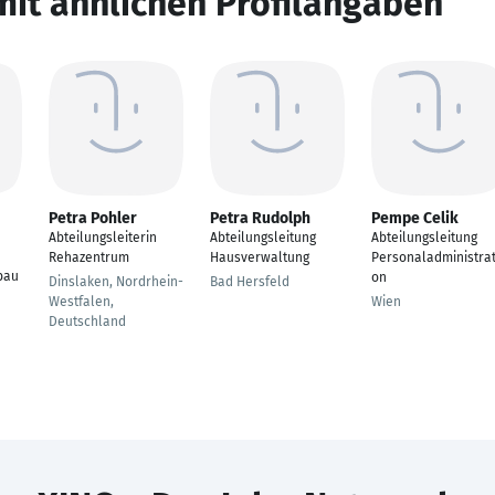
mit ähnlichen Profilangaben
Petra Pohler
Petra Rudolph
Pempe Celik
Abteilungsleiterin
Abteilungsleitung
Abteilungsleitung
Rehazentrum
Hausverwaltung
Personaladministrat
bau
on
Dinslaken, Nordrhein-
Bad Hersfeld
Westfalen,
Wien
Deutschland