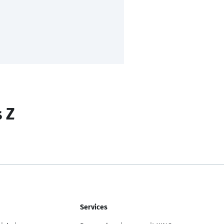
s Z
Services