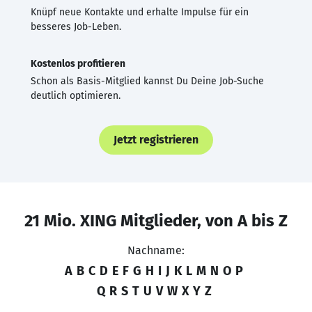
Knüpf neue Kontakte und erhalte Impulse für ein
besseres Job-Leben.
Kostenlos profitieren
Schon als Basis-Mitglied kannst Du Deine Job-Suche
deutlich optimieren.
Jetzt registrieren
21 Mio. XING Mitglieder, von A bis Z
Nachname:
A
B
C
D
E
F
G
H
I
J
K
L
M
N
O
P
Q
R
S
T
U
V
W
X
Y
Z