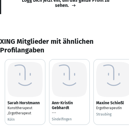
Logg Dich jetzt ein, um das ganze Profil zu
sehen.
XING Mitglieder mit ähnlichen
Profilangaben
Sarah Horstmann
Ann-Kristin
Maxine Schießl
Gebhardt
Kunsttherapeut
Ergotherapeutin
---
,Ergotherapeut
Straubing
Sindelfingen
Köln