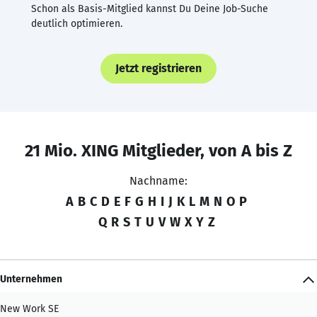
Schon als Basis-Mitglied kannst Du Deine Job-Suche
deutlich optimieren.
Jetzt registrieren
21 Mio. XING Mitglieder, von A bis Z
Nachname:
A
B
C
D
E
F
G
H
I
J
K
L
M
N
O
P
Q
R
S
T
U
V
W
X
Y
Z
Unternehmen
New Work SE