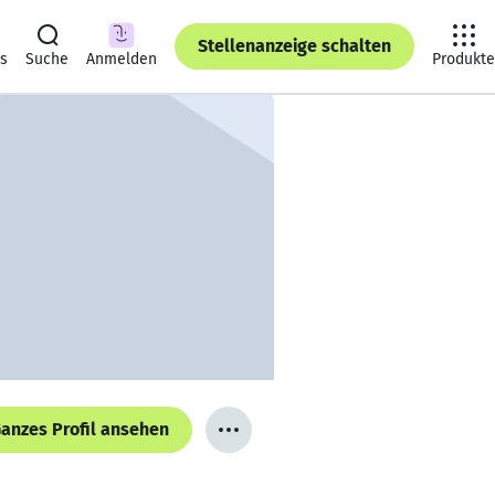
Stellenanzeige schalten
ts
Suche
Anmelden
Produkte
anzes Profil ansehen