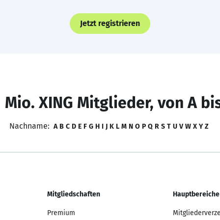
Jetzt registrieren
 Mio. XING Mitglieder, von A bi
Nachname:
A
B
C
D
E
F
G
H
I
J
K
L
M
N
O
P
Q
R
S
T
U
V
W
X
Y
Z
Mitgliedschaften
Hauptbereiche
Premium
Mitgliederverz