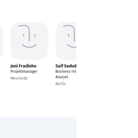
Joni Fradinho
Saif Saduddin
Dominic Eisend
Projektmanager
Business Intelligence
DevOps Engineer
Analyst
Meschede
Xyz
Berlin