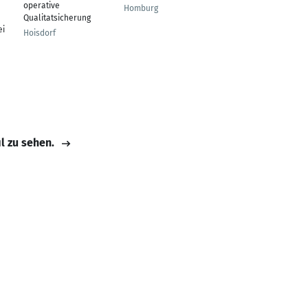
operative
Director
Homburg
Qualitatsicherung
Hong Kong
ei
Hoisdorf
il zu sehen.