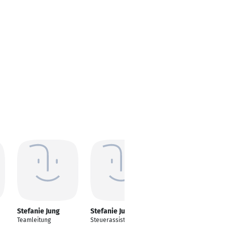
Stefanie Jung
Stefanie Jung
Stefanie Jung
Teamleitung
Steuerassistentin
Owner and Managing