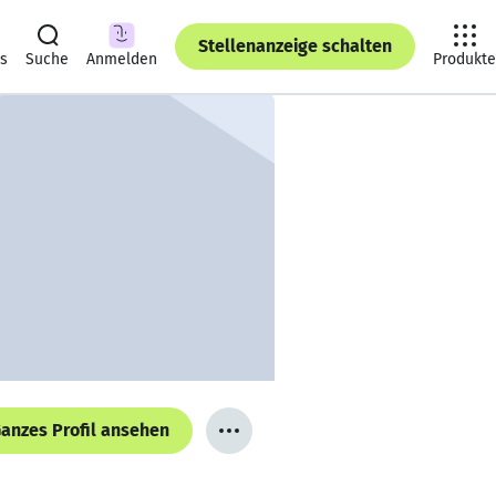
Stellenanzeige schalten
ts
Suche
Anmelden
Produkte
anzes Profil ansehen