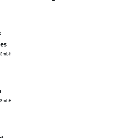
3
les
s GmbH
b
s GmbH