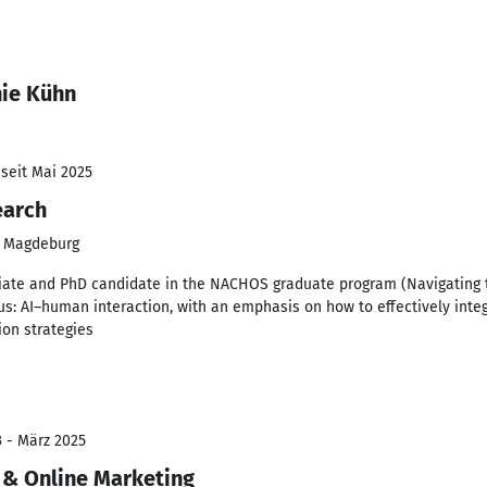
nie Kühn
 seit Mai 2025
earch
t Magdeburg
iate and PhD candidate in the NACHOS graduate program (Navigating 
s: AI–human interaction, with an emphasis on how to effectively integ
on strategies
3 - März 2025
& Online Marketing