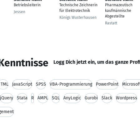
Betriebsleiterin
Technische Zeichnerin
Pharmazeutisch
für Elektrotechnik
kaufmännische
Jessen
Abgestellte
Königs Wusterhausen
Rastatt
Kenntnisse
Logg Dich jetzt ein, um das ganze Prof
HTML
JavaScript
SPSS
VBA-Programmierung
PowerPoint
Microsof
jQuery
Stata
R
AMPL
SQL
AnyLogic
Gurobi
Slack
Wordpress
gement