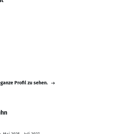
nt
 ganze Profil zu sehen.
ühn