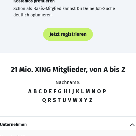
Kostenlos profitieren
Schon als Basis-Mitglied kannst Du Deine Job-Suche
deutlich optimieren.
Jetzt registrieren
21 Mio. XING Mitglieder, von A bis Z
Nachname:
A
B
C
D
E
F
G
H
I
J
K
L
M
N
O
P
Q
R
S
T
U
V
W
X
Y
Z
Unternehmen