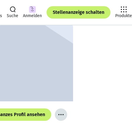
Stellenanzeige schalten
ts
Suche
Anmelden
Produkte
anzes Profil ansehen