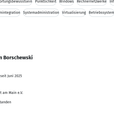
ortungsbewusstsein
Pünktlichkeit
Windows
Rechnernetzwerke
In
mintegration
Systemadministration
Virtualisierung
Betriebssyste
en Borschewski
seit Juni 2025
t am Main e.V.
standen