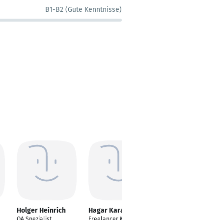
B1-B2 (Gute Kenntnisse)
Holger Heinrich
Hagar Karam
Filomena Soliman
QA Spezialist
Freelancer Microsoft
Vice President