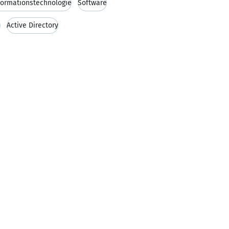
formationstechnologie
Software
m
Active Directory