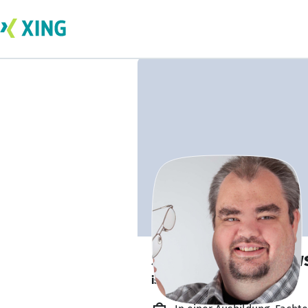
Steffen Borschew
ist offen für Projekte. 🔎