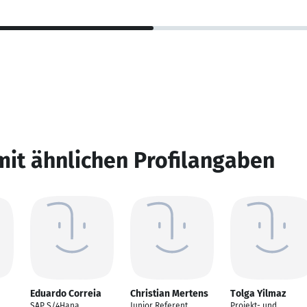
mit ähnlichen Profilangaben
Eduardo Correia
Christian Mertens
Tolga Yilmaz
SAP S/4Hana
Junior Referent
Projekt- und