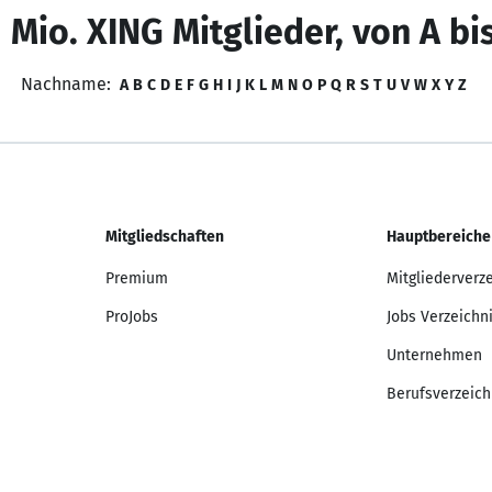
 Mio. XING Mitglieder, von A bi
Nachname:
A
B
C
D
E
F
G
H
I
J
K
L
M
N
O
P
Q
R
S
T
U
V
W
X
Y
Z
Mitgliedschaften
Hauptbereiche
Premium
Mitgliederverz
ProJobs
Jobs Verzeichn
Unternehmen
Berufsverzeich