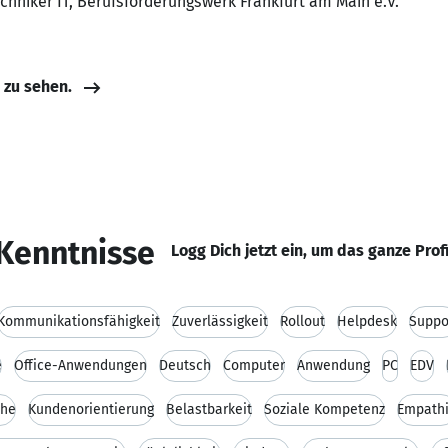
echniker IT, Berufsförderungswerk Frankfurt am Main e.V.
e zu sehen.
Kenntnisse
Logg Dich jetzt ein, um das ganze Prof
Kommunikationsfähigkeit
Zuverlässigkeit
Rollout
Helpdesk
Suppo
e
Office-Anwendungen
Deutsch
Computer
Anwendung
PC
EDV
che
Kundenorientierung
Belastbarkeit
Soziale Kompetenz
Empath