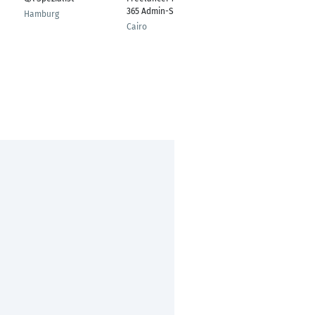
365 Admin-Support
Marketing &
Hamburg
Consulting
Cairo
(Prokuristin)
Stuttgart