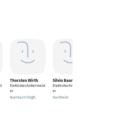
Thorsten Wirth
Silvio Baumann
Marcel Ehlscheid
kt
Elektrotechnikermeist
Elektrotechnikermeist
Betriebselektroniker
er
er
Selters
Auerbach/Vogtl.
Hardheim