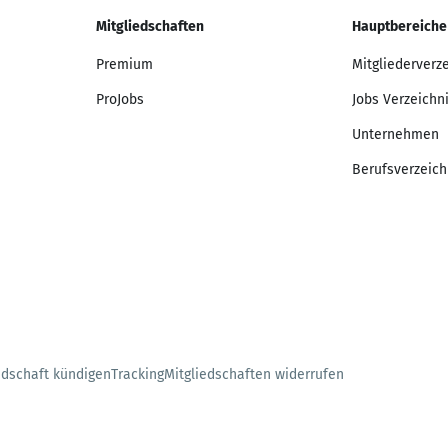
Mitgliedschaften
Hauptbereiche
Premium
Mitgliederverz
ProJobs
Jobs Verzeichn
Unternehmen
Berufsverzeich
edschaft kündigen
Tracking
Mitgliedschaften widerrufen