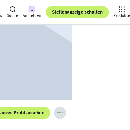
Stellenanzeige schalten
ts
Suche
Anmelden
Produkte
anzes Profil ansehen