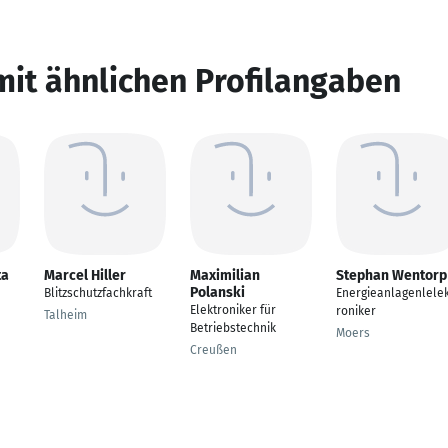
mit ähnlichen Profilangaben
ta
Marcel Hiller
Maximilian
Stephan Wentorp
Polanski
Blitzschutzfachkraft
Energieanlagenlele
Elektroniker für
roniker
Talheim
Betriebstechnik
Moers
Creußen