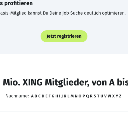
s profitieren
asis-Mitglied kannst Du Deine Job-Suche deutlich optimieren.
Jetzt registrieren
 Mio. XING Mitglieder, von A bi
Nachname:
A
B
C
D
E
F
G
H
I
J
K
L
M
N
O
P
Q
R
S
T
U
V
W
X
Y
Z