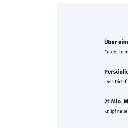
Über eine
Entdecke mi
Persönli
Lass Dich f
21 Mio. M
Knüpf neue 