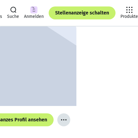
Stellenanzeige schalten
ts
Suche
Anmelden
Produkte
anzes Profil ansehen