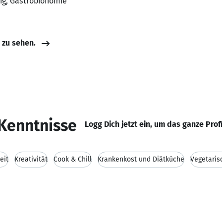
dig, Gastrobionomie
e zu sehen.
Kenntnisse
Logg Dich jetzt ein, um das ganze Prof
eit
Kreativität
Cook & Chill
Krankenkost und Diätküche
Vegetaris