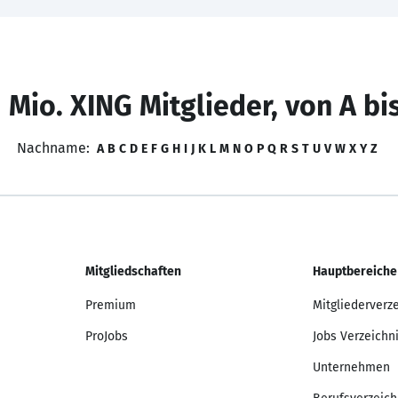
 Mio. XING Mitglieder, von A bi
Nachname:
A
B
C
D
E
F
G
H
I
J
K
L
M
N
O
P
Q
R
S
T
U
V
W
X
Y
Z
Mitgliedschaften
Hauptbereiche
Premium
Mitgliederverz
ProJobs
Jobs Verzeichn
Unternehmen