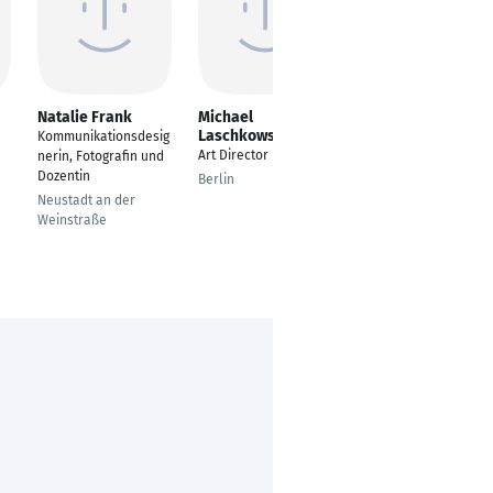
Natalie Frank
Michael
Nicolai von
Laschkowski
Kruedener
Kommunikationsdesig
Art Director
Creative Director
nerin, Fotografin und
Dozentin
Berlin
Köln
Neustadt an der
Weinstraße