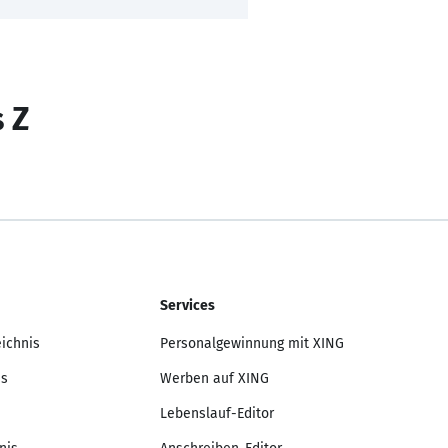
s Z
Services
eichnis
Personalgewinnung mit XING
is
Werben auf XING
Lebenslauf-Editor