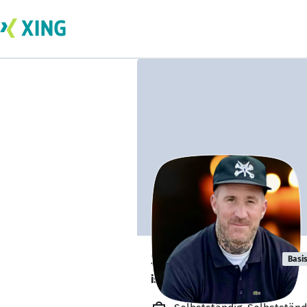
Steffen Sydow
Basi
ist offen für Projekte. 🔎