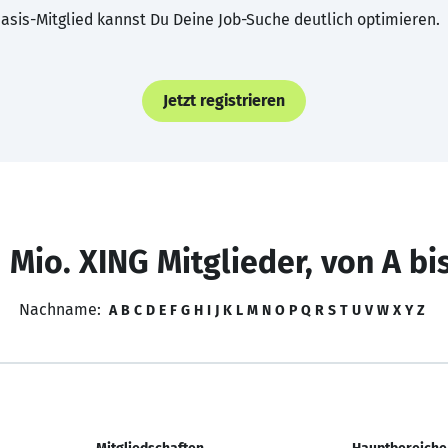
asis-Mitglied kannst Du Deine Job-Suche deutlich optimieren.
Jetzt registrieren
 Mio. XING Mitglieder, von A bi
Nachname:
A
B
C
D
E
F
G
H
I
J
K
L
M
N
O
P
Q
R
S
T
U
V
W
X
Y
Z