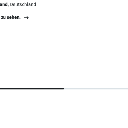
land
, Deutschland
e zu sehen.