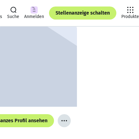
Stellenanzeige schalten
ts
Suche
Anmelden
Produkte
anzes Profil ansehen