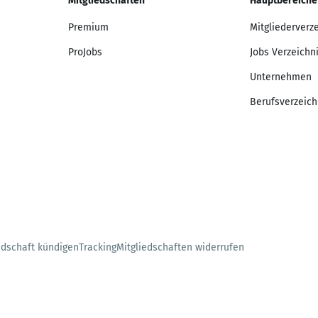
Mitgliedschaften
Hauptbereiche
Premium
Mitgliederverz
ProJobs
Jobs Verzeichn
Unternehmen
Berufsverzeich
edschaft kündigen
Tracking
Mitgliedschaften widerrufen