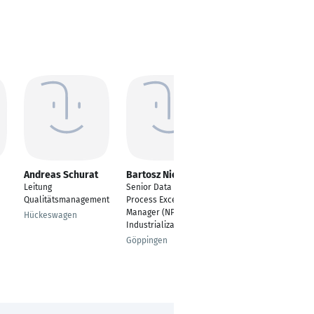
Andreas Schurat
Bartosz Niedzielski
Mario Antunović
Leitung
Senior Data &
Supplier Quality and
Qualitätsmanagement
Process Excellence
Cost Engineer
Manager (NPI /
Hückeswagen
Amberg
Industrialization)
Göppingen