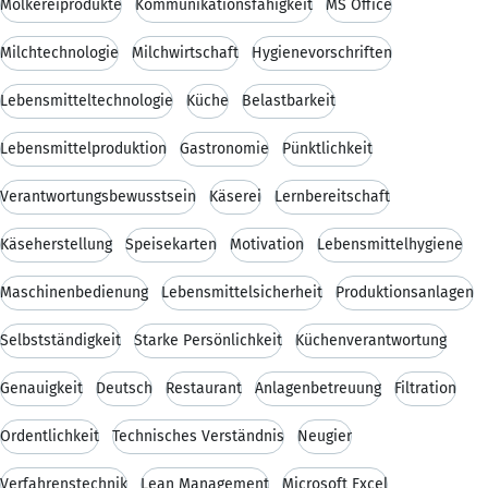
Molkereiprodukte
Kommunikationsfähigkeit
MS Office
Milchtechnologie
Milchwirtschaft
Hygienevorschriften
Lebensmitteltechnologie
Küche
Belastbarkeit
Lebensmittelproduktion
Gastronomie
Pünktlichkeit
Verantwortungsbewusstsein
Käserei
Lernbereitschaft
Käseherstellung
Speisekarten
Motivation
Lebensmittelhygiene
Maschinenbedienung
Lebensmittelsicherheit
Produktionsanlagen
Selbstständigkeit
Starke Persönlichkeit
Küchenverantwortung
Genauigkeit
Deutsch
Restaurant
Anlagenbetreuung
Filtration
Ordentlichkeit
Technisches Verständnis
Neugier
Verfahrenstechnik
Lean Management
Microsoft Excel