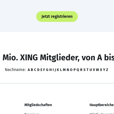
Jetzt registrieren
 Mio. XING Mitglieder, von A bi
Nachname:
A
B
C
D
E
F
G
H
I
J
K
L
M
N
O
P
Q
R
S
T
U
V
W
X
Y
Z
Mitgliedschaften
Hauptbereiche