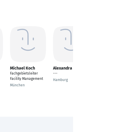
Michael Koch
Alexandra Rothe
Maria Henke
Fachgebietsleiter
---
Stationshilfe/Service
Facility Management
assistentin
Hamburg
München
Priestewitz OT
Medessen