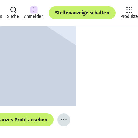
Stellenanzeige schalten
ts
Suche
Anmelden
Produkte
anzes Profil ansehen