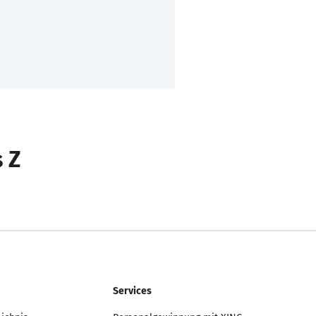
s Z
Services