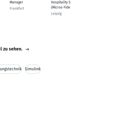
Manager
Hospitality Software
aft
(Micros-Fidelio)
Frankfurt
Melsungen
Leipzig
il zu sehen.
ungstechnik
Simulink