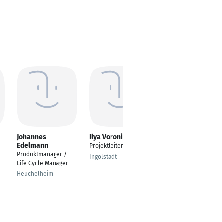
Johannes
Ilya Voronin
Holger Heinrich
Edelmann
Projektleiter
QA Spezialist
Produktmanager /
Ingolstadt
Hamburg
Life Cycle Manager
Heuchelheim