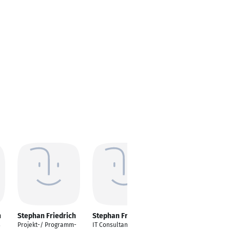
h
Stephan Friedrich
Stephan Friedrich
Stephan Friedrich
s
Projekt-/ Programm-
IT Consultant Oracle
Wirtschaftswissensch