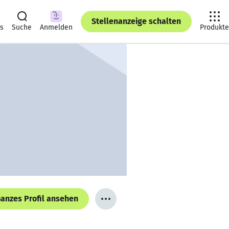
Stellenanzeige schalten
ts
Suche
Anmelden
Produkte
anzes Profil ansehen