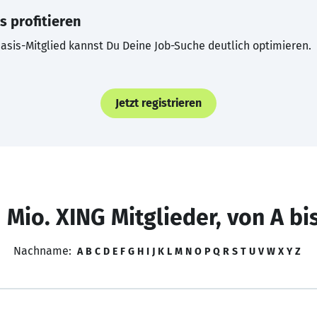
s profitieren
asis-Mitglied kannst Du Deine Job-Suche deutlich optimieren.
Jetzt registrieren
 Mio. XING Mitglieder, von A bi
Nachname:
A
B
C
D
E
F
G
H
I
J
K
L
M
N
O
P
Q
R
S
T
U
V
W
X
Y
Z