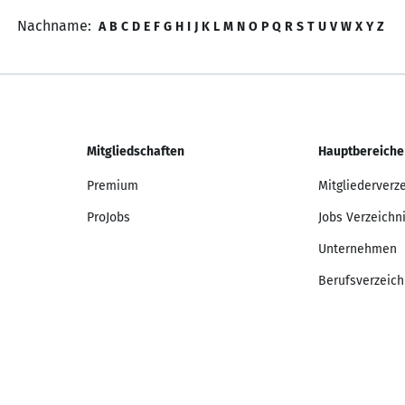
Nachname:
A
B
C
D
E
F
G
H
I
J
K
L
M
N
O
P
Q
R
S
T
U
V
W
X
Y
Z
Mitgliedschaften
Hauptbereiche
Premium
Mitgliederverz
ProJobs
Jobs Verzeichn
Unternehmen
Berufsverzeich