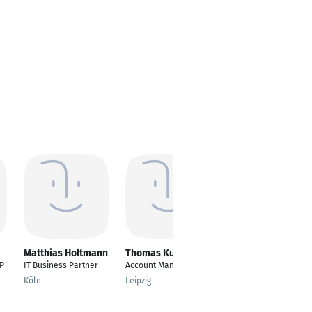
Matthias Holtmann
Thomas Kuschnick
Peter Seeck
P
IT Business Partner
Account Manager
Technical Sales
Engineer
Köln
Leipzig
Hamburg