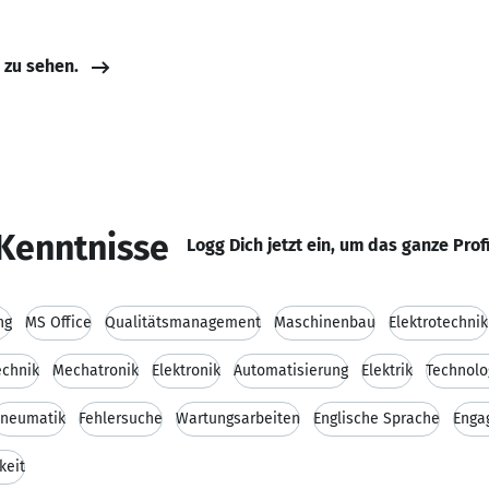
e zu sehen.
Kenntnisse
Logg Dich jetzt ein, um das ganze Prof
ng
MS Office
Qualitätsmanagement
Maschinenbau
Elektrotechnik
echnik
Mechatronik
Elektronik
Automatisierung
Elektrik
Technolo
neumatik
Fehlersuche
Wartungsarbeiten
Englische Sprache
Enga
keit