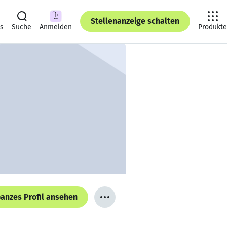
Stellenanzeige schalten
ts
Suche
Anmelden
Produkte
anzes Profil ansehen