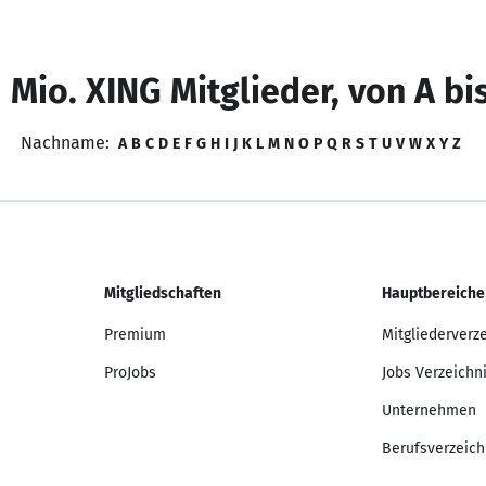
 Mio. XING Mitglieder, von A bi
Nachname:
A
B
C
D
E
F
G
H
I
J
K
L
M
N
O
P
Q
R
S
T
U
V
W
X
Y
Z
Mitgliedschaften
Hauptbereiche
Premium
Mitgliederverz
ProJobs
Jobs Verzeichn
Unternehmen
Berufsverzeich