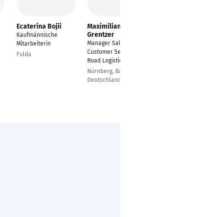
Ecaterina Bojii
Maximilian
Maik Jurczyk
Grentzer
Kaufmännische
Verkehrsleiter
Manager Sales &
Mitarbeiterin
Krefeld
Customer Service
Fulda
Road Logistic
Nürnberg, Bayern,
Deutschland