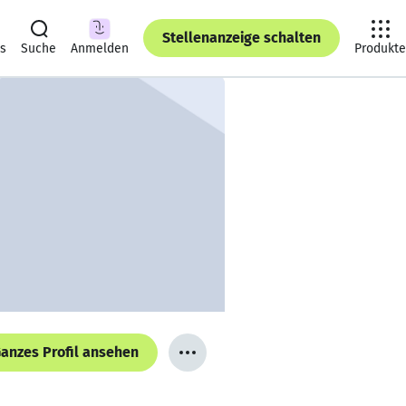
Stellenanzeige schalten
ts
Suche
Anmelden
Produkte
anzes Profil ansehen