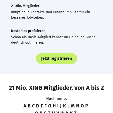
21 Mio. Mitglieder
Knüpf neue Kontakte und erhalte Impulse für ein
besseres Job-Leben.
Kostenlos profitieren
Schon als Basis-Mitglied kannst Du Deine Job-Suche
deutlich optimieren.
Jetzt registrieren
21 Mio. XING Mitglieder, von A bis Z
Nachname:
A
B
C
D
E
F
G
H
I
J
K
L
M
N
O
P