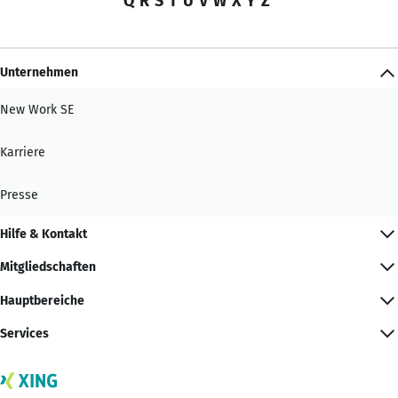
Q
R
S
T
U
V
W
X
Y
Z
Unternehmen
New Work SE
Karriere
Presse
Hilfe & Kontakt
Mitgliedschaften
Hauptbereiche
Services