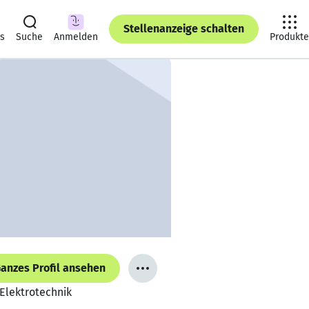
Stellenanzeige schalten
ts
Suche
Anmelden
Produkte
anzes Profil ansehen
 Elektrotechnik