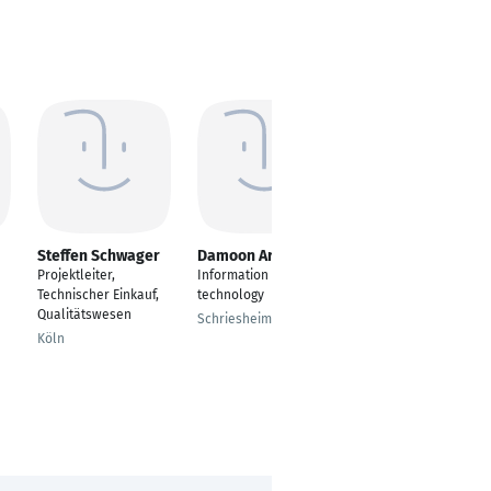
Steffen Schwager
Damoon Arabali
Michael Müller
Projektleiter,
Information
Head of Consulting
Technischer Einkauf,
technology
Kirchlengern
Qualitätswesen
Schriesheim
Köln