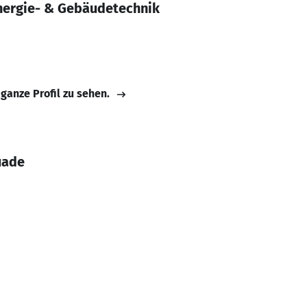
nergie- & Gebäudetechnik
 ganze Profil zu sehen.
uade