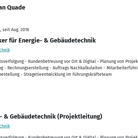
han Quade
 seit Aug. 2016
iker für Energie- & Gebäudetechnik
chnik
tsverfolgung - Kundenbetreuung vor Ort & Digital - Planung von Projek
g - Rechnungserstellung - Auftrags Nachkalkulaiton - Mitarbeiterfüh
lbestellung - Stragetieentwicklung im Führungskräfteteam
e- & Gebäudetechnik (Projektleitung)
chnik
tsverfolgung - Kundenbetreuung vor Ort & Digital - Planung von Projek