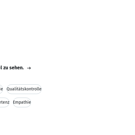
il zu sehen.
ie
Qualitätskontrolle
etenz
Empathie