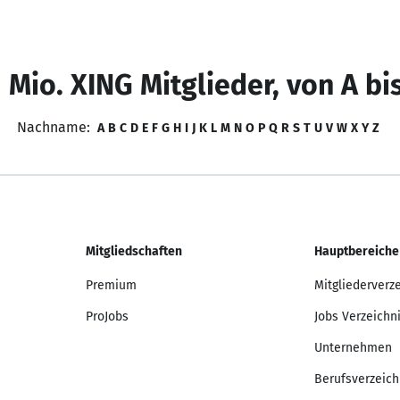
 Mio. XING Mitglieder, von A bi
Nachname:
A
B
C
D
E
F
G
H
I
J
K
L
M
N
O
P
Q
R
S
T
U
V
W
X
Y
Z
Mitgliedschaften
Hauptbereiche
Premium
Mitgliederverz
ProJobs
Jobs Verzeichn
Unternehmen
Berufsverzeich