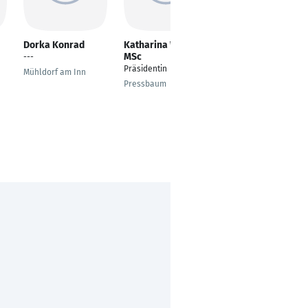
Dorka Konrad
Katharina Wagner
Franziska Liesch
MSc
---
Technischer Fachwirt
Präsidentin
Mühldorf am Inn
Warngau
Pressbaum