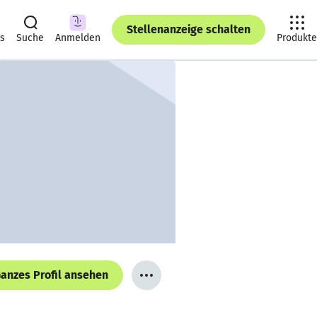
Stellenanzeige schalten
ts
Suche
Anmelden
Produkte
anzes Profil ansehen